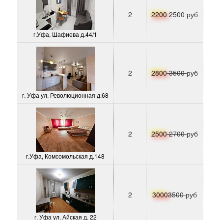
2
2200
2500
руб
г.Уфа, Шафиева д.44/1
2
2800
3500
руб
г. Уфа ул. Революционная д.68
2
2500
2700
руб
г.Уфа, Комсомольская д.148
2
3000
3500
руб
г. Уфа ул. Айская д. 22