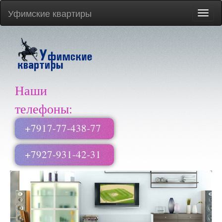
Уфимские квартиры
Меню
сайта
Наши
телефоны:
+7917-77-438-77
+7927-931-42-31